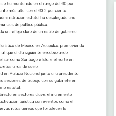
a se ha mantenido en el rango del 60 por
nto más alto, con el 63.2 por ciento.
 administración estatal ha desplegado una
uncios de política pública.
o un reflejo claro de un estilo de gobierno
 Turístico de México en Acapulco, promoviendo
onal, que al día siguiente encabezando
l sur como Santiago e Isla, e el norte en
retos a ras de suelo.
d en Palacio Nacional junto a la presidenta
za sesiones de trabajo con su gabinete en
rno estatal.
irecto en sectores clave: el incremento
reactivación turística con eventos como el
nuevas rutas aéreas que fortalecen la