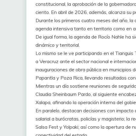
constitucional, la aprobación de la gobernador
ciento. En abril de 2026, además, alcanza su pu
Durante los primeros cuatro meses del año, la
agenda intensiva tanto en territorio como en an
De igual forma, la agenda de Rocío Nahle ha sid
dinámico y territorial.
Lo mismo se le ve participando en el Tianguis
a Veracruz ante el sector nacional e internaci
inauguraciones de obra pública en municipios de
Papantla y Poza Rica, llevando resultados conc
Mientras un día sostiene reuniones de segurida
Claudia Sheinbaum Pardo, al siguiente encabe
Xalapa, afinando la operación interna del gobie
En paralelo, destacan decisiones con impacto d
salarial a burócratas, policías y magisterio; la 
Salsa Fest y Yolpaki; así como la apertura de 
conectividad del estado.