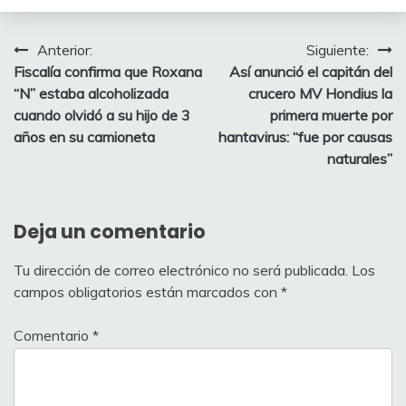
Navegación
Anterior:
Siguiente:
Fiscalía confirma que Roxana
Así anunció el capitán del
de
“N” estaba alcoholizada
crucero MV Hondius la
entradas
cuando olvidó a su hijo de 3
primera muerte por
años en su camioneta
hantavirus: “fue por causas
naturales”
Deja un comentario
Tu dirección de correo electrónico no será publicada.
Los
campos obligatorios están marcados con
*
Comentario
*