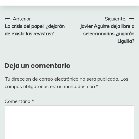
Navegación
Anterior:
Siguiente:
La crisis del papel: ¿dejarán
Javier Aguirre deja libre a
de
de existir las revistas?
seleccionados ¿jugarán
entradas
Liguilla?
Deja un comentario
Tu dirección de correo electrónico no será publicada.
Los
campos obligatorios están marcados con
*
Comentario
*