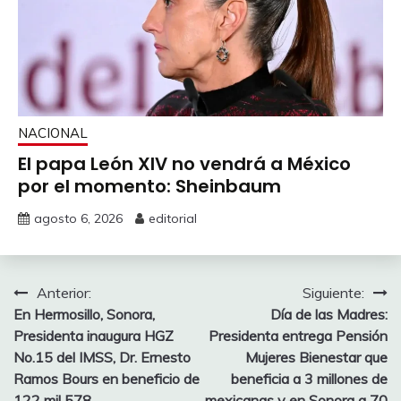
NACIONAL
El papa León XIV no vendrá a México
por el momento: Sheinbaum
agosto 6, 2026
editorial
Navegación
Anterior:
Siguiente:
En Hermosillo, Sonora,
Día de las Madres:
de
Presidenta inaugura HGZ
Presidenta entrega Pensión
entradas
No.15 del IMSS, Dr. Ernesto
Mujeres Bienestar que
Ramos Bours en beneficio de
beneficia a 3 millones de
122 mil 578
mexicanas y en Sonora a 70