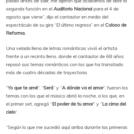
pasillo antes de salir, me dijeron que acabamos de abrir la
segunda función en el
Auditorio Naciona
l para el 4 de
agosto que viene”, dijo el cantautor en medio del
espectáculo de su gira “El último regreso” en el
Coloso de
Reforma.
Una velada llena de letras románticas vivió el artista
frente a un recinto lleno, donde el cantautor de 68 años
repasó sus temas románticos con los que ha transitado
más de cuatro décadas de trayectoria.
“
Yo que te amé
“, “
Será
” y “
A dónde va el amor
“, fueron los
temas con los que el músico abrió la noche, a los que, en
el primer set, agregó “
El poder de tu amor
” y “
La cima del
cielo
“.
“Según lo que me sucedió aquí arriba durante las primeras