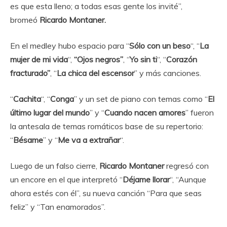
es que esta lleno; a todas esas gente los invité”,
bromeó
Ricardo Montaner.
En el medley hubo espacio para “
Sólo con un beso
“, “
La
mujer de mi vida
“,
“Ojos negros”
, “
Yo sin ti
“, “
Corazón
fracturado”
, “
La chica del escensor
” y más canciones.
“
Cachita
“, “
Conga
” y un set de piano con temas como “
El
último lugar del mundo
” y “
Cuando nacen amores
” fueron
la antesala de temas romáticos base de su repertorio:
“
Bésame
” y “
Me va a extrañar
“.
Luego de un falso cierre,
Ricardo Montaner
regresó con
un encore en el que interpretó “
Déjame llorar
“, “Aunque
ahora estés con él”, su nueva canción “Para que seas
feliz” y “Tan enamorados”.