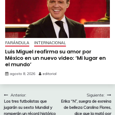
FARÁNDULA
INTERNACIONAL
Luis Miguel reafirma su amor por
México en un nuevo video: ‘Mi lugar en
el mundo’
agosto 8, 2026
editorial
Navegación
Anterior:
Siguiente:
Los tres futbolistas que
Erika “N”, suegra de exreina
de
jugarán su sexto Mundial y
de belleza Carolina Flores,
entradas
romperán un récord histórico
dice que la mató por