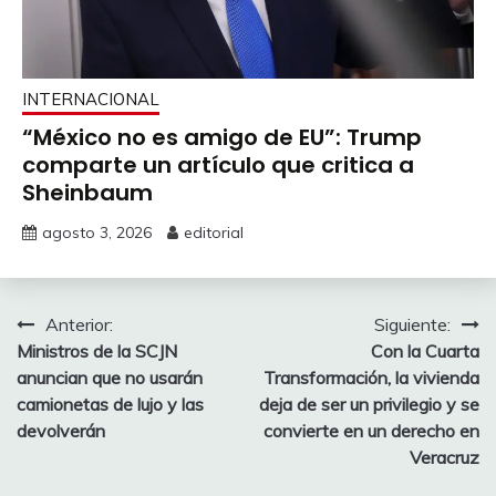
INTERNACIONAL
“México no es amigo de EU”: Trump
comparte un artículo que critica a
Sheinbaum
agosto 3, 2026
editorial
Navegación
Anterior:
Siguiente:
Ministros de la SCJN
Con la Cuarta
de
anuncian que no usarán
Transformación, la vivienda
entradas
camionetas de lujo y las
deja de ser un privilegio y se
devolverán
convierte en un derecho en
Veracruz