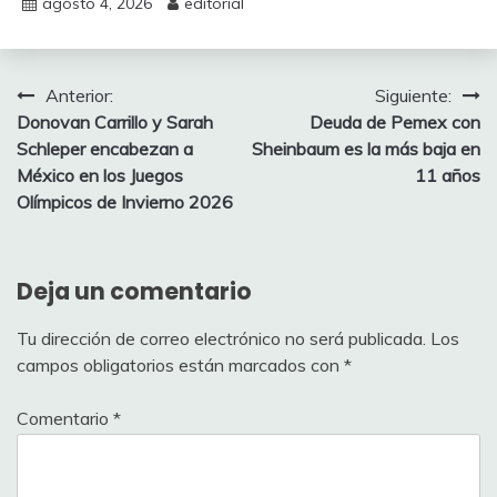
agosto 4, 2026
editorial
Navegación
Anterior:
Siguiente:
Donovan Carrillo y Sarah
Deuda de Pemex con
de
Schleper encabezan a
Sheinbaum es la más baja en
entradas
México en los Juegos
11 años
Olímpicos de Invierno 2026
Deja un comentario
Tu dirección de correo electrónico no será publicada.
Los
campos obligatorios están marcados con
*
Comentario
*