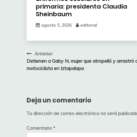
primaria: presidenta Claudia
Sheinbaum
agosto 5, 2026
editorial
Navegación
Anterior:
Detienen a Gaby N, mujer que atropelló y arrastró 
de
motociclista en Iztapalapa
entradas
Deja un comentario
Tu dirección de correo electrónico no será publicad
Comentario
*