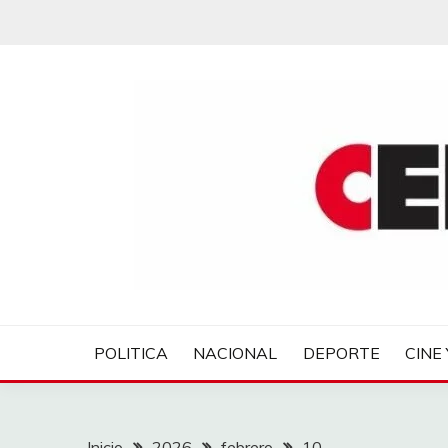
Saltar
al
contenido
CENTROVER NOTIC
POLITICA
NACIONAL
DEPORTE
CINE 
Inicio
2026
febrero
10