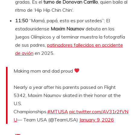
gradas. Es el
turno de Donovan Carrillo
, quien baila al
ritmo de ‘Hip Hip Chin Chin‘.
11:50
“Mamá, papá, esto es por ustedes”: El
estadounidense
Maxim Naumov
debuta en los
Juegos Olímpicos y al terminar muestra la fotografía
de sus padres,
patinadores fallecidos en accidente
de avión
en 2025.
Making mom and dad proud
Nearly a year after his parents passed on Flight
5342, Maxim Naumov skated in their honor at the
U.S.
Championships.
#MTUSA
pic.twitter.com/AV31r2fVN
U
— Team USA (@TeamUSA)
January 9, 2026