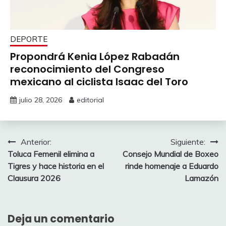
DEPORTE
Propondrá Kenia López Rabadán
reconocimiento del Congreso
mexicano al ciclista Isaac del Toro
julio 28, 2026
editorial
Navegación
Anterior:
Siguiente:
Toluca Femenil elimina a
Consejo Mundial de Boxeo
de
Tigres y hace historia en el
rinde homenaje a Eduardo
entradas
Clausura 2026
Lamazón
Deja un comentario